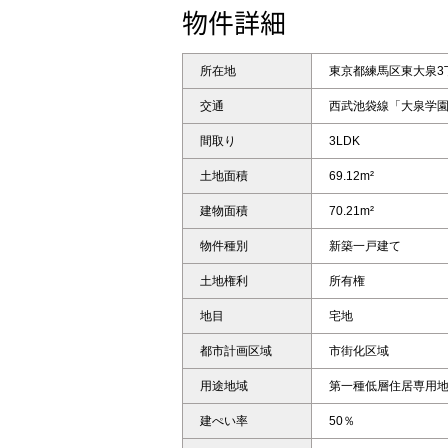
物件詳細
所在地
東京都練馬区東大泉3
交通
西武池袋線「大泉学園
間取り
3LDK
土地面積
69.12m²
建物面積
70.21m²
物件種別
新築一戸建て
土地権利
所有権
地目
宅地
都市計画区域
市街化区域
用途地域
第一種低層住居専用
建ぺい率
50％