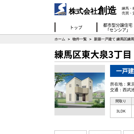
創造
練馬・
株式会社
売買・
都市型分譲住宅
トップ
「センシア」
ホーム
＞
物件一覧
＞
新築一戸建て 練馬区練
練馬区東大泉3丁目
一戸建
所在地：東
交通：西武池
間取り
3LDK