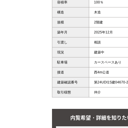
容積率
100％
構造
木造
規模
2階建
築年月
2025年12月
引渡し
相談
現況
建築中
駐車場
カースペースあり
接道
西4m公道
建築確認番号
第24UDI1S建04670-
取引様態
仲介
内覧希望・詳細を知りた