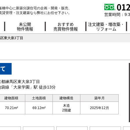
012
板橋中心に新築分譲住宅の企画・開発・販売、
賃貸管理・注文建築なら弊社にお任せ下さい。
営業時間：9:30
未公開
おすすめ
注文建築・増改築・
物件情報
売買物件情報
リフォーム
馬区東大泉3丁目
て
京都練馬区東大泉3丁目
袋線「大泉学園」駅 徒歩13分
建物面積
土地面積
建物構造
築年月
木造
70.21m²
69.12m²
2025年12月
2階建