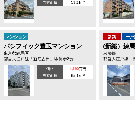
専有面積
53.21m²
マンション
新築
一戸
パシフィック豊玉マンション
(新築）練
東京都練馬区
東京都
都営大江戸線「新江古田」駅徒歩2分
都営大江戸線「
価格
4,690
万円
専有面積
65.47m²