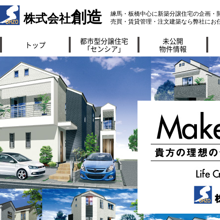
創造
練馬・板橋中心に新築分譲住宅の企画・
株式会社
売買・賃貸管理・注文建築なら弊社にお
都市型分譲住宅
未公開
トップ
「センシア」
物件情報