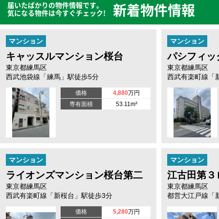
届いたばかりの物件情報です。
新着物件情報
気になる物件は今すぐチェック!
マンション
マンション
キャッスルマンション桜台
パシフィッ
東京都練馬区
東京都練馬区
西武池袋線「練馬」駅徒歩5分
西武有楽町線「
価格
4,880
万円
専有面積
53.11m²
マンション
マンション
ライオンズマンション桜台第二
江古田第３
東京都練馬区
東京都練馬区
西武有楽町線「新桜台」駅徒歩3分
都営大江戸線「
価格
5,280
万円