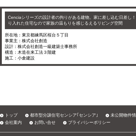
Cenciaシリーズの設計者の拘りがある建物。家に差し込む日差し
り入れた住宅なので家族の温もりを感じるえるリビング空間
所在地：東京都練馬区桜台５丁目
事業主：株式会社創造
設計：株式会社創造一級建築士事務所
構造：木造在来工法３階建
施工：小倉建設
トップ
都市型分譲住宅センシア｢センシア｣
未公開物件情
会社案内
お問い合せ
プライバシーポリシー