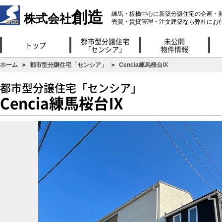
創造
練馬・板橋中心に新築分譲住宅の企画・
株式会社
売買・賃貸管理・注文建築なら弊社にお
都市型分譲住宅
未公開
トップ
「センシア」
物件情報
ホーム
＞
都市型分譲住宅「センシア」
＞
Cencia練馬桜台Ⅸ
都市型分譲住宅「センシア」
Cencia練馬桜台Ⅸ