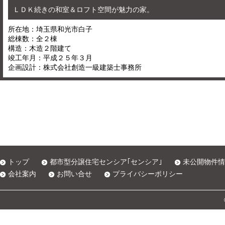
ＬＤＫ続きの和室＆ロフト空間が魅力の家。
所在地：埼玉県和光市白子
総棟数：全２棟
構造：木造２階建て
竣工年月：平成２５年３月
企画設計：株式会社創造一級建築士事務所
トップ
都市型分譲住宅センシア｢センシア｣
未公開物件情
会社案内
お問い合せ
プライバシーポリシー