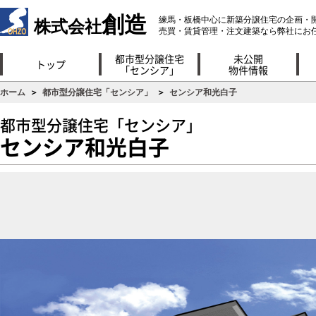
創造
練馬・板橋中心に新築分譲住宅の企画・
株式会社
売買・賃貸管理・注文建築なら弊社にお
都市型分譲住宅
未公開
トップ
「センシア」
物件情報
ホーム
＞
都市型分譲住宅「センシア」
＞
センシア和光白子
都市型分譲住宅「センシア」
センシア和光白子