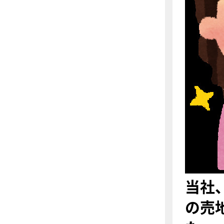
当社
の売