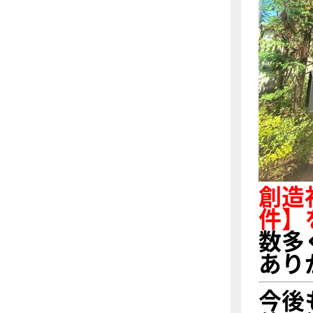
創造
件】
数多
あり
今後