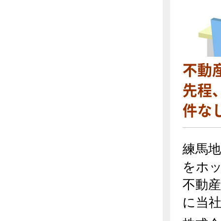
不動
先程
件な
練馬
をホ
不動
に当