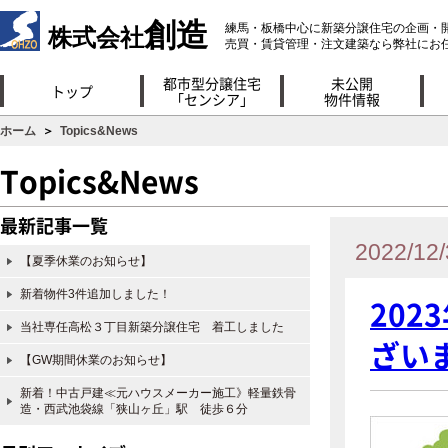
創造
練馬・板橋中心に新築分譲住宅の企画・
株式会社
売買・賃貸管理・注文建築なら弊社にお
都市型分譲住宅
未公開
トップ
「センシア」
物件情報
ホーム
＞
Topics&News
Topics&News
最新記事一覧
2022/12/
【夏季休業のお知らせ】
新着物件3件追加しました！
20
当社専任高松３丁目新築分譲住宅 着工しました
ざい
【GW期間休業のお知らせ】
新着！中古戸建≪元ハウスメーカー施工》軽量鉄骨
造・西武池袋線「狭山ヶ丘」駅 徒歩６分