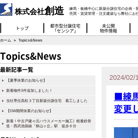
創造
練馬・板橋中心に新築分譲住宅の企画・
株式会社
売買・賃貸管理・注文建築なら弊社にお
都市型分譲住宅
未公開
トップ
「センシア」
物件情報
ホーム
＞
Topics&News
Topics&News
最新記事一覧
2024/02/
【夏季休業のお知らせ】
新着物件3件追加しました！
■練
当社専任高松３丁目新築分譲住宅 着工しました
変更
【GW期間休業のお知らせ】
新着！中古戸建≪元ハウスメーカー施工》軽量鉄骨
造・西武池袋線「狭山ヶ丘」駅 徒歩６分