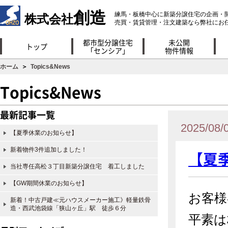
創造
練馬・板橋中心に新築分譲住宅の企画・
株式会社
売買・賃貸管理・注文建築なら弊社にお
都市型分譲住宅
未公開
トップ
「センシア」
物件情報
ホーム
＞
Topics&News
Topics&News
最新記事一覧
2025/08/
【夏季休業のお知らせ】
新着物件3件追加しました！
【夏
当社専任高松３丁目新築分譲住宅 着工しました
【GW期間休業のお知らせ】
お客様
新着！中古戸建≪元ハウスメーカー施工》軽量鉄骨
造・西武池袋線「狭山ヶ丘」駅 徒歩６分
平素は