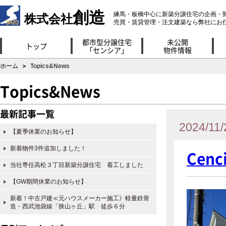
創造
練馬・板橋中心に新築分譲住宅の企画・
株式会社
売買・賃貸管理・注文建築なら弊社にお
都市型分譲住宅
未公開
トップ
「センシア」
物件情報
ホーム
＞
Topics&News
Topics&News
最新記事一覧
2024/11/
【夏季休業のお知らせ】
新着物件3件追加しました！
Cen
当社専任高松３丁目新築分譲住宅 着工しました
【GW期間休業のお知らせ】
新着！中古戸建≪元ハウスメーカー施工》軽量鉄骨
造・西武池袋線「狭山ヶ丘」駅 徒歩６分