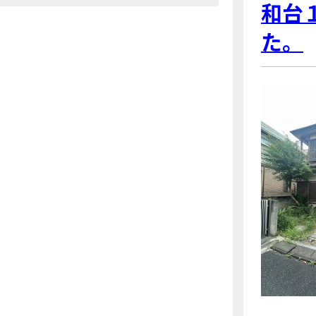
和台
た。