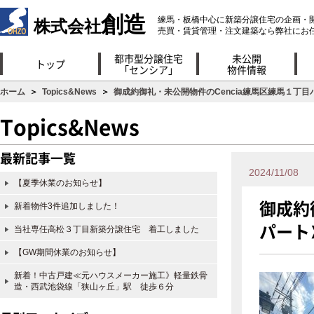
創造
練馬・板橋中心に新築分譲住宅の企画・
株式会社
売買・賃貸管理・注文建築なら弊社にお
都市型分譲住宅
未公開
トップ
「センシア」
物件情報
ホーム
＞
Topics&News
＞
御成約御礼・未公開物件のCencia練馬区練馬１丁
Topics&News
最新記事一覧
2024/11/08
【夏季休業のお知らせ】
御成約
新着物件3件追加しました！
パート
当社専任高松３丁目新築分譲住宅 着工しました
【GW期間休業のお知らせ】
新着！中古戸建≪元ハウスメーカー施工》軽量鉄骨
造・西武池袋線「狭山ヶ丘」駅 徒歩６分