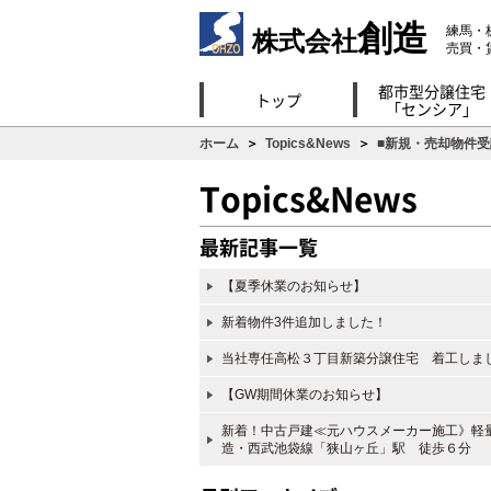
創造
練馬・
株式会社
売買・
都市型分譲住宅
トップ
「センシア」
ホーム
＞
Topics&News
＞
■新規・売却物件
Topics&News
最新記事一覧
【夏季休業のお知らせ】
新着物件3件追加しました！
当社専任高松３丁目新築分譲住宅 着工しま
【GW期間休業のお知らせ】
新着！中古戸建≪元ハウスメーカー施工》軽
造・西武池袋線「狭山ヶ丘」駅 徒歩６分