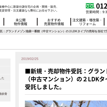
012
板橋中心に新築分譲住宅の企画・開発・販売、
賃貸管理・注文建築なら弊社にお任せ下さい。
営業時間：9:30
未公開
おすすめ
注文建築・増改築・
物件情報
売買物件情報
リフォーム
受託：グランドメゾン池袋一番館（中古マンション）の２LDKタイプの売却を当社で
2019/02/25
■新規・売却物件受託：グラン
（中古マンション）の２LDK
した
受託しました。
量鉄骨