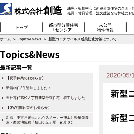
創造
練馬・板橋中心に新築分譲住宅の企画・
株式会社
売買・賃貸管理・注文建築なら弊社にお
都市型分譲住宅
未公開
トップ
「センシア」
物件情報
ホーム
＞
Topics&News
＞
新型コロナウイルス感染防止対策について
Topics&News
最新記事一覧
2020/05/
【夏季休業のお知らせ】
新着物件3件追加しました！
新型
当社専任高松３丁目新築分譲住宅 着工しました
【GW期間休業のお知らせ】
新型
新着！中古戸建≪元ハウスメーカー施工》軽量鉄骨
造・西武池袋線「狭山ヶ丘」駅 徒歩６分