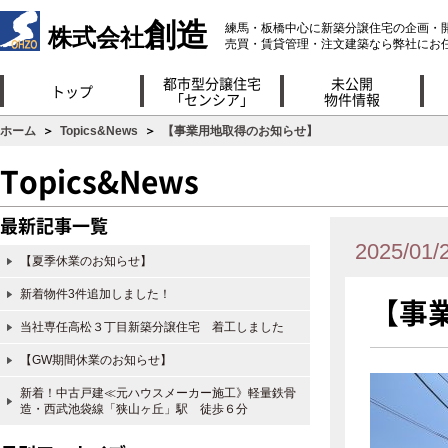
創造
練馬・板橋中心に新築分譲住宅の企画・
株式会社
売買・賃貸管理・注文建築なら弊社にお
都市型分譲住宅
未公開
トップ
「センシア」
物件情報
ホーム
＞
Topics&News
＞
【事業用地取得のお知らせ】
Topics&News
最新記事一覧
2025/01/
【夏季休業のお知らせ】
新着物件3件追加しました！
【事
当社専任高松３丁目新築分譲住宅 着工しました
【GW期間休業のお知らせ】
新着！中古戸建≪元ハウスメーカー施工》軽量鉄骨
造・西武池袋線「狭山ヶ丘」駅 徒歩６分