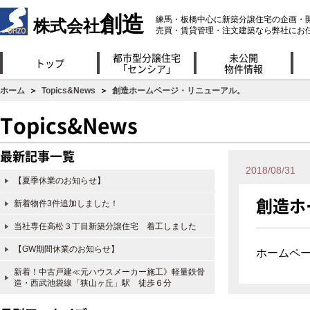
創造
練馬・板橋中心に新築分譲住宅の企画・
株式会社
売買・賃貸管理・注文建築なら弊社にお
都市型分譲住宅
未公開
トップ
「センシア」
物件情報
ホーム
＞
Topics&News
＞
創造ホームページ・リニューアル。
Topics&News
最新記事一覧
2018/08/31
【夏季休業のお知らせ】
創造ホ
新着物件3件追加しました！
当社専任高松３丁目新築分譲住宅 着工しました
【GW期間休業のお知らせ】
ホームペ
新着！中古戸建≪元ハウスメーカー施工》軽量鉄骨
造・西武池袋線「狭山ヶ丘」駅 徒歩６分